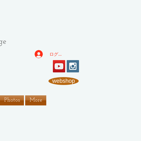
ge
ログイン
webshop
Photos
More