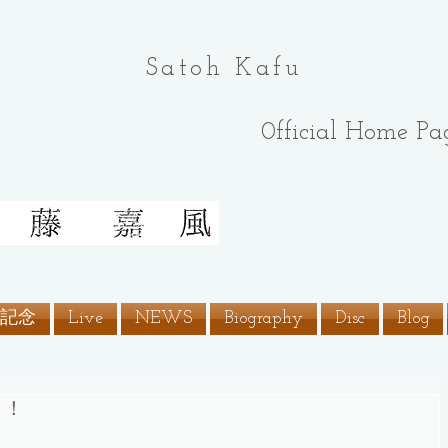
Satoh Kafu
0fficial Home
Pa
0 記念
Live
NEWS
Biography
Disc
Blog
う！