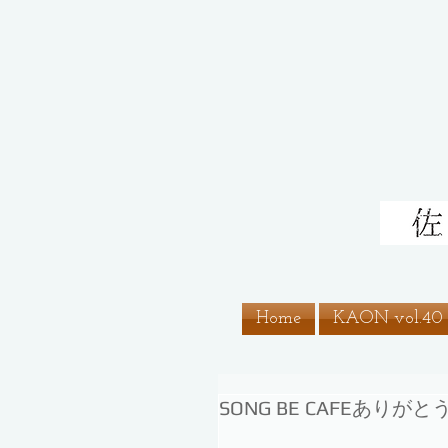
Home
KAON vol.4
SONG BE CAFEありがと