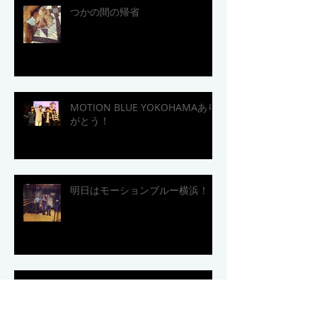
つかの間の帰省
MOTION BLUE YOKOHAMAあり
がとう！
明日はモーションブルー横浜！
「Because Of You」MV完成！