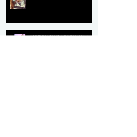
MOTION BLUE YOKOHAMAあり
がとう！
明日はモーションブルー横浜！
「Because Of You」MV完成！