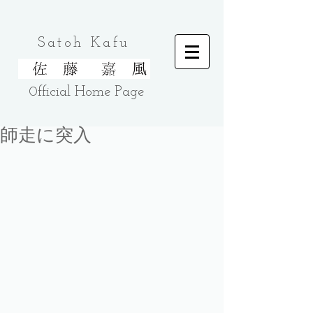
Satoh Kafu
0fficial Home
Page
師走に突入