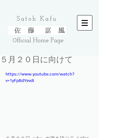
Satoh Kafu
0fficial Home
Page
５月２０日に向けて
https://www.youtube.com/watch?
v=1yFpBdYevdI