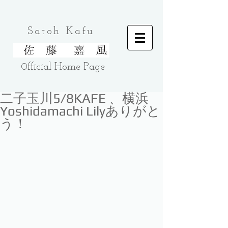
Satoh Kafu
0fficial Home
Page
二子玉川5/8KAFE 、横浜
Yoshidamachi Lilyありがと
う！