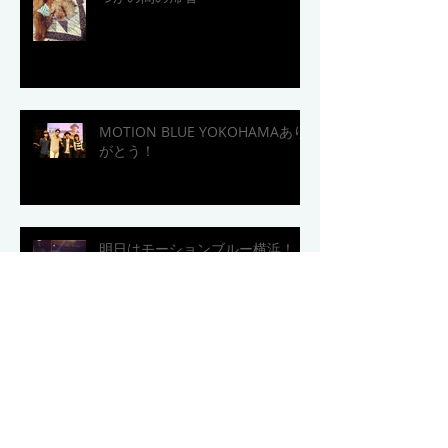
MOTION BLUE YOKOHAMAあり
がとう！
明日はモーションブルー横浜！
「Because Of You」MV完成！