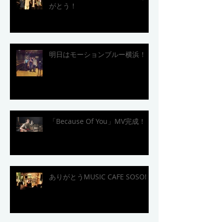
がとう！
明日はモーションブルー横浜！
「Because Of You」MV完成！
ありがとうMUSIC CAFE SOSO!