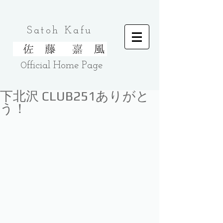
Satoh Kafu
0fficial Home
Page
下北沢 CLUB251ありがと
う！