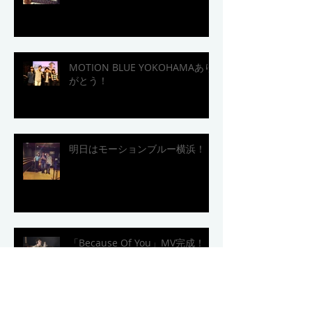
MOTION BLUE YOKOHAMAあり
がとう！
明日はモーションブルー横浜！
「Because Of You」MV完成！